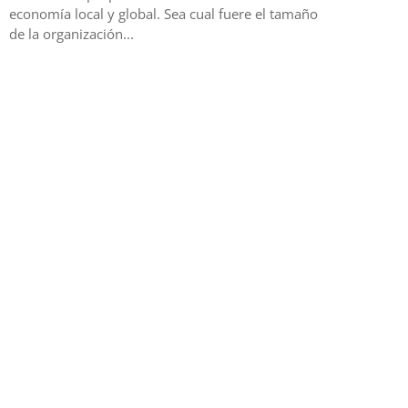
economía local y global. Sea cual fuere el tamaño
de la organización...
Read More
HORARI
OFICINA
Lun-V
© 2023 Design by www.docecerodos.com